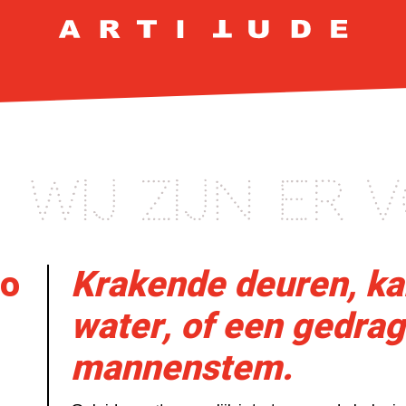
Wij zijn er
io
Krakende deuren, k
water, of een gedra
mannenstem.