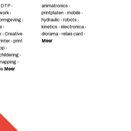
 DTP -
animatronics -
twork -
printplaten - mobile -
ormgeving -
hydraulic - robots -
s -
kinetics - electronica -
 - Creative
diorama - relais card -
inter - print
Meer
op -
hildering -
wrapping -
lie
Meer