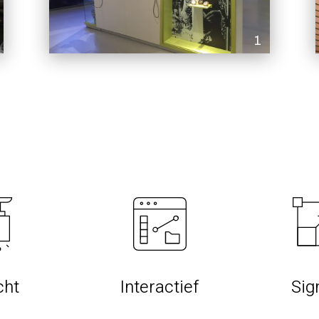
1
cht
Interactief
Sig