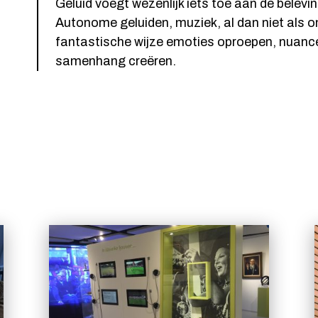
Geluid voegt wezenlijk iets toe aan de belevi
Autonome geluiden, muziek, al dan niet als 
fantastische wijze emoties oproepen, nuan
samenhang creëren.