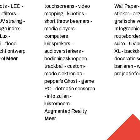
cts - LED -
touchscreens - video
Wall Paper-
rfilters -
mapping - kinetics -
sticker - ar
 straling -
short throw beamers -
grafische v
age index -
media players -
Infographic
Lux -
computers,
routeborden
 - flood
luidsprekers -
suite - UV pr
 licht ontwerp
audioversterkers -
XL - backdr
rol
Meer
bedieningsknoppen -
decoratie sc
trackball - custom-
banieren - 
made elektronica -
projectiefo
pepper’s Ghost - game
PC - detectie sensoren
- info zuilen -
luisterhoorn -
Augmented Reality.
Meer