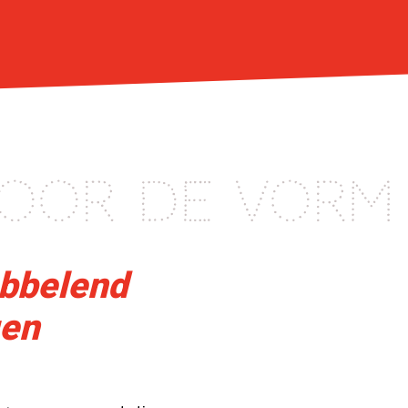
 voor de vorm
abbelend
gen