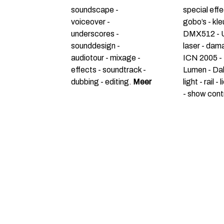
soundscape -
special effe
voiceover -
gobo’s - kleu
underscores -
DMX512 - UV
sounddesign -
laser - dam
audiotour - mixage -
ICN 2005 - 
effects - soundtrack -
Lumen - Dali
dubbing - editing.
Meer
light - rail -
- show cont