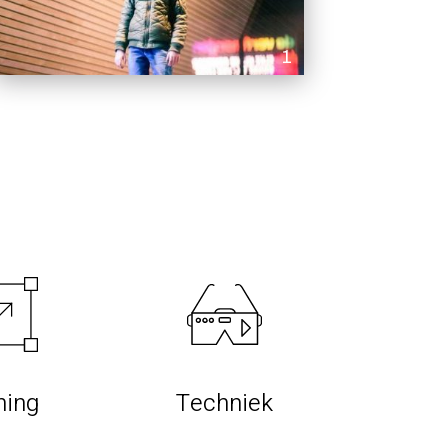
1
ning
Techniek